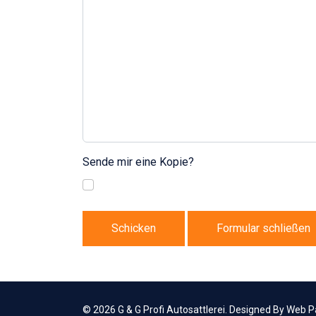
Sende mir eine Kopie?
Schicken
Formular schließen
© 2026 G & G Profi Autosattlerei. Designed By Web P