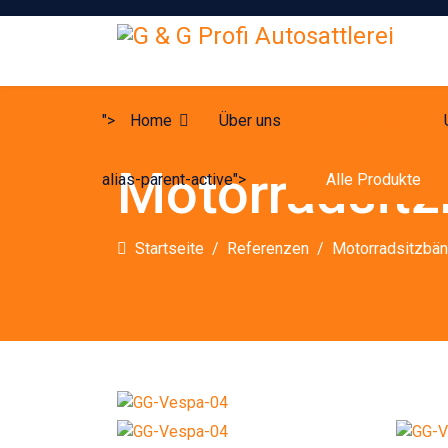
">
Home
Über uns
Referenzen
Motorradsit
alias-parent-active">
Alle Produkte
Startseite
Referenzen
Motorradsitzbä