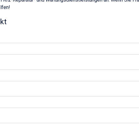
lfen!
kt