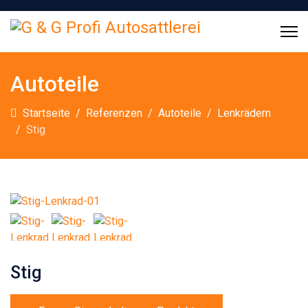
Autoteile
Startseite
Referenzen
Autoteile
Lenkrädern
Stig
Stig