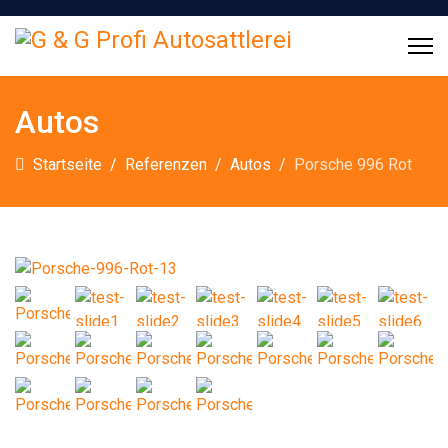
Autos
Startseite
Referenzen
Autos
Porsche 996 Rot