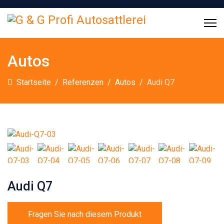
Autos
Startseite
Referenzen
Autos
Audi Q7
Audi Q7
Fragen Sie nach diesem Produkt